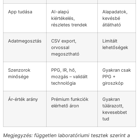
App tudása
AI-alapú
Alapadatok,
kiértékelés,
kevésbé
részletes trendek
átlátható
Adatmegosztás
CSV export,
Limitált
orvossal
lehetőségek
megosztható
Szenzorok
PPG, IR, hő,
Gyakran csak
minősége
mozgás – validált
PPG +
technológia
giroszkóp
Ár-érték arány
Prémium funkciók
Gyakran
elérhető áron
túlárazott,
kevesebbet
tud
Megjegyzés: független laboratóriumi tesztek szerint a