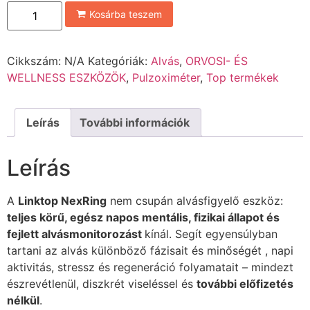
Kosárba teszem
Cikkszám:
N/A
Kategóriák:
Alvás
,
ORVOSI- ÉS
WELLNESS ESZKÖZÖK
,
Pulzoximéter
,
Top termékek
Leírás
További információk
Leírás
A
Linktop NexRing
nem csupán alvásfigyelő eszköz:
teljes körű, egész napos mentális, fizikai állapot és
fejlett alvásmonitorozást
kínál. Segít egyensúlyban
tartani az alvás különböző fázisait és minőségét , napi
aktivitás, stressz és regeneráció folyamatait – mindezt
észrevétlenül, diszkrét viseléssel és
további előfizetés
nélkül
.