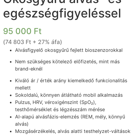
egészségfigyeléssel
95 000
Ft
(
74 803
Ft
+ 27% áfa)
Alvásfigyelő okosgyűrű fejlett bioszenzorokkal
Nem szükséges kötelező előfizetés, mint más
brand-eknél
Kiváló ár / érték arány kiemelkedő funkcionalitás
mellett
Sokoldalú, könnyen átlátható mobil alkalmazás
Pulzus, HRV, véroxigénszint (SpO₂),
testhőmérséklet és légzésszám mérése
AI-alapú alvásfázis-elemzés (REM, mély, könnyű
alvás)
Mozgásérzékelés, alvás alatti testhelyzet-váltások