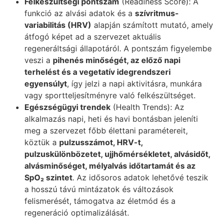
Felkészültségi pontszám
(Readiness Score): A
funkció az alvási adatok és a
szívritmus-
variabilitás (HRV)
alapján számított mutató, amely
átfogó képet ad a szervezet aktuális
regeneráltsági állapotáról. A pontszám figyelembe
veszi a
pihenés minőségét, az előző napi
terhelést és a vegetatív idegrendszeri
egyensúlyt
, így jelzi a napi aktivitásra, munkára
vagy sportteljesítményre való felkészültséget.
Egészségügyi trendek
(Health Trends): Az
alkalmazás napi, heti és havi bontásban jeleníti
meg a szervezet főbb élettani paramétereit,
köztük a
pulzusszámot, HRV-t,
pulzuskülönbözetet, ujjhőmérsékletet, alvásidőt,
alvásminőséget, mélyalvás időtartamát és az
SpO₂ szintet
. Az idősoros adatok lehetővé teszik
a hosszú távú mintázatok és változások
felismerését, támogatva az életmód és a
regeneráció optimalizálását.