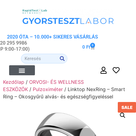
2020 ÓTA – 10.000+ SIKERES VÁSÁRLÁS
 20 295 9986
0
0
Ft
-P 9:00-17:00)
Kezdőlap
/
ORVOSI- ÉS WELLNESS
ÉTREND-KIEGÉSZÍTŐK
ORVOSI- ÉS WELLNESS ESZKÖZÖK
ORGANIKUS KOZMETIKUMOK
ESZKÖZÖK
/
Pulzoximéter
/ Linktop NexRing – Smart
Ring – Okosgyűrű alvás- és egészségfigyeléssel
SALE