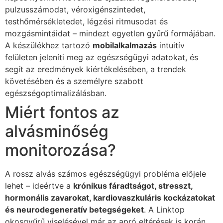
pulzusszámodat, véroxigénszintedet,
testhőmérsékletedet, légzési ritmusodat és
mozgásmintáidat – mindezt egyetlen gyűrű formájában.
A készülékhez tartozó
mobilalkalmazás
intuitív
felületen jeleníti meg az egészségügyi adatokat, és
segít az eredmények kiértékelésében, a trendek
követésében és a személyre szabott
egészségoptimalizálásban.
Miért fontos az
alvásminőség
monitorozása?
A rossz alvás számos egészségügyi probléma előjele
lehet – ideértve a
krónikus fáradtságot, stresszt,
hormonális zavarokat, kardiovaszkuláris kockázatokat
és neurodegeneratív betegségeket
. A Linktop
okosgyűrű viselésével már az apró eltérések is korán