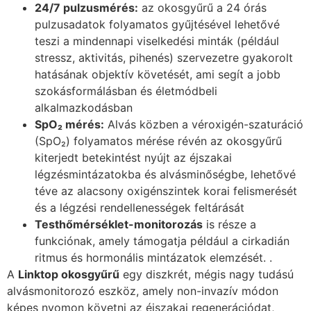
24/7 pulzusmérés:
az okosgyűrű a 24 órás
pulzusadatok folyamatos gyűjtésével lehetővé
teszi a mindennapi viselkedési minták (például
stressz, aktivitás, pihenés) szervezetre gyakorolt
hatásának objektív követését, ami segít a jobb
szokásformálásban és életmódbeli
alkalmazkodásban
SpO₂ mérés:
Alvás közben a véroxigén-szaturáció
(SpO₂) folyamatos mérése révén az okosgyűrű
kiterjedt betekintést nyújt az éjszakai
légzésmintázatokba és alvásminőségbe, lehetővé
téve az alacsony oxigénszintek korai felismerését
és a légzési rendellenességek feltárását
Testhőmérséklet-monitorozás
is része a
funkciónak, amely támogatja például a cirkadián
ritmus és hormonális mintázatok elemzését. .
A
Linktop okosgyűrű
egy diszkrét, mégis nagy tudású
alvásmonitorozó eszköz, amely non-invazív módon
képes nyomon követni az éjszakai regenerációdat,