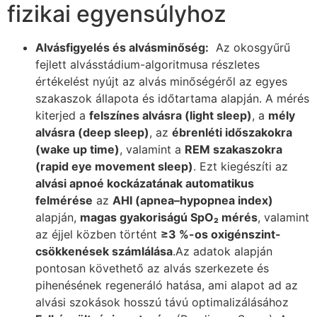
fizikai egyensúlyhoz
Alvásfigyelés és alvásminőség:
Az okosgyűrű
fejlett alvásstádium-algoritmusa részletes
értékelést nyújt az alvás minőségéről az egyes
szakaszok állapota és időtartama alapján. A mérés
kiterjed a
felszínes alvásra (light s
leep)
, a
mély
alvásra (deep sleep)
, az
ébrenléti időszakokra
(wake up time)
, valamint a
REM szakaszokra
(rapid eye movement sleep)
. Ezt kiegészíti az
alvási apnoé kockázatának automatikus
felmérése
az
AHI (apnea–hypopnea index)
alapján,
magas gyakoriságú SpO₂ mérés
, valamint
az éjjel közben történt
≥3 %-os oxigénszint-
csökkenések számlálása
.Az adatok alapján
pontosan követhető az alvás szerkezete és
pihenésének regeneráló hatása, ami alapot ad az
alvási szokások hosszú távú optimalizálásához