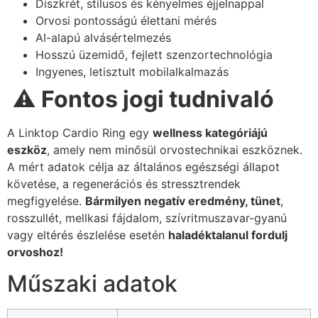
Diszkrét, stílusos és kényelmes éjjelnappal
Orvosi pontosságú élettani mérés
AI-alapú alvásértelmezés
Hosszú üzemidő, fejlett szenzortechnológia
Ingyenes, letisztult mobilalkalmazás
⚠️
Fontos jogi tudnivaló
A Linktop Cardio Ring egy
wellness kategóriájú
eszköz
, amely nem minősül orvostechnikai eszköznek.
A mért adatok célja az általános egészségi állapot
követése, a regenerációs és stressztrendek
megfigyelése.
Bármilyen negatív eredmény, tünet
,
rosszullét, mellkasi fájdalom, szívritmuszavar-gyanú
vagy eltérés észlelése esetén
haladéktalanul fordulj
orvoshoz!
Műszaki adatok