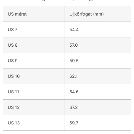
US méret
Ujjkörfogat (mm)
US 7
54.4
US 8
57.0
US 9
59.5
US 10
62.1
US 11
64.6
US 12
67.2
US 13
69.7