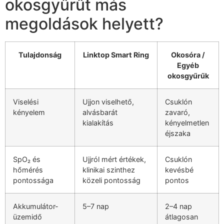
okosgyűrűt más
megoldások helyett?
Tulajdonság
Linktop Smart Ring
Okosóra /
Egyéb
okosgyűrűk
Viselési
Ujjon viselhető,
Csuklón
kényelem
alvásbarát
zavaró,
kialakítás
kényelmetlen
éjszaka
SpO₂ és
Ujjról mért értékek,
Csuklón
hőmérés
klinikai szinthez
kevésbé
pontossága
közeli pontosság
pontos
Akkumulátor-
5–7 nap
2–4 nap
üzemidő
átlagosan