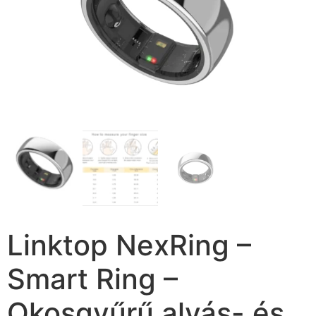
Linktop NexRing –
Smart Ring –
Okosgyűrű alvás- és