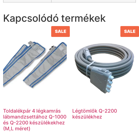
Kapcsolódó termékek
SALE
SALE
Toldalékpár 4 légkamrás
Légtömlők Q-2200
lábmandzsettához Q-1000
készülékhez
és Q-2200 készülékekhez
(M,L méret)