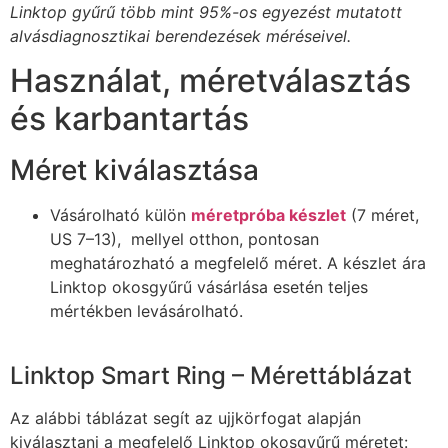
Linktop gyűrű több mint 95%-os egyezést mutatott
alvásdiagnosztikai berendezések méréseivel.
Használat, méretválasztás
és karbantartás
Méret kiválasztása
Vásárolható külön
méretpróba készlet
(7 méret,
US 7–13), mellyel otthon, pontosan
meghatározható a megfelelő méret. A készlet ára
Linktop okosgyűrű vásárlása esetén teljes
mértékben levásárolható.
Linktop Smart Ring – Mérettáblázat
Az alábbi táblázat segít az ujjkörfogat alapján
kiválasztani a megfelelő Linktop okosgyűrű méretet: