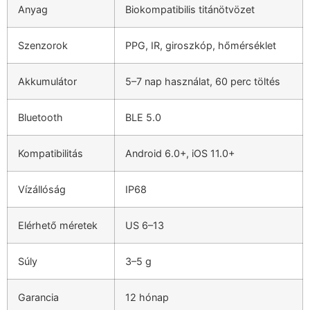
Anyag
Biokompatibilis titánötvözet
Szenzorok
PPG, IR, giroszkóp, hőmérséklet
Akkumulátor
5–7 nap használat, 60 perc töltés
Bluetooth
BLE 5.0
Kompatibilitás
Android 6.0+, iOS 11.0+
Vízállóság
IP68
Elérhető méretek
US 6–13
Súly
3–5 g
Garancia
12 hónap