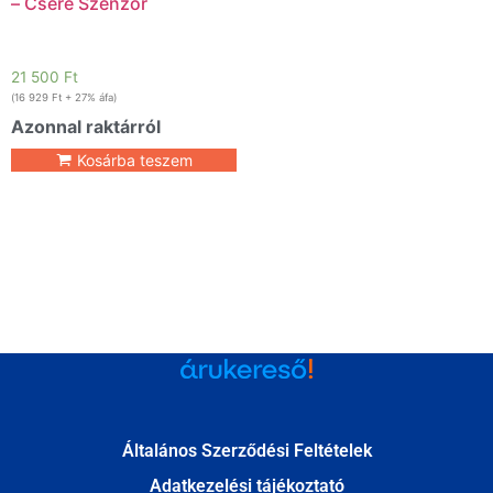
– Csere Szenzor
21 500
Ft
(
16 929
Ft
+ 27% áfa)
Azonnal raktárról
Kosárba teszem
Általános Szerződési Feltételek
Adatkezelési tájékoztató