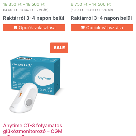
18 350
Ft
–
18 500
Ft
6 750
Ft
–
14 500
Ft
(
14 449
Ft
–
14 567
Ft
+ 27% áfa)
(
5 315
Ft
–
11 417
Ft
+ 27% áfa)
Raktárról 3-4 napon belül
Raktárról 3-4 napon belül
Opciók választása
Opciók választása
SALE
Anytime CT-3 folyamatos
glükózmonitorozó – CGM