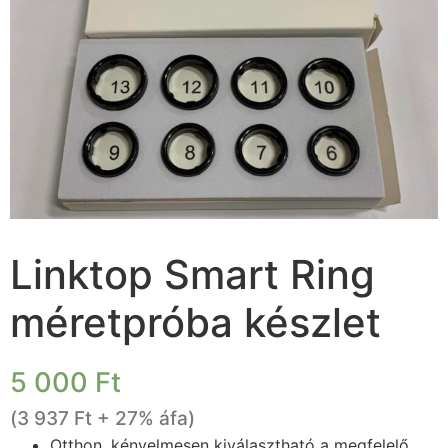
Linktop Smart Ring
méretpróba készlet
5 000
Ft
(
3 937
Ft
+ 27% áfa)
Otthon, kényelmesen kiválasztható a megfelelő