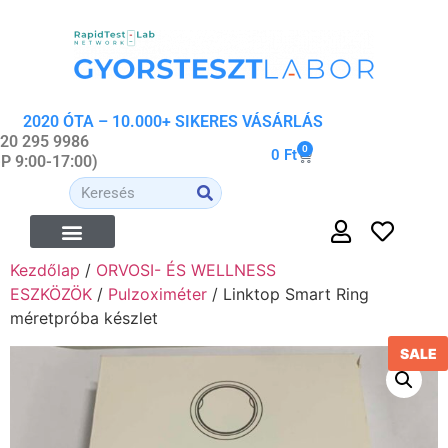
2020 ÓTA – 10.000+ SIKERES VÁSÁRLÁS
 20 295 9986
0
0
Ft
-P 9:00-17:00)
Kezdőlap
/
ORVOSI- ÉS WELLNESS
ÉTREND-KIEGÉSZÍTŐK
ORVOSI- ÉS WELLNESS ESZKÖZÖK
ORGANIKUS KOZMETIKUMOK
ESZKÖZÖK
/
Pulzoximéter
/ Linktop Smart Ring
méretpróba készlet
SALE