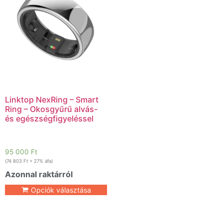
Linktop NexRing – Smart
Ring – Okosgyűrű alvás-
és egészségfigyeléssel
95 000
Ft
(
74 803
Ft
+ 27% áfa)
Azonnal raktárról
Opciók választása