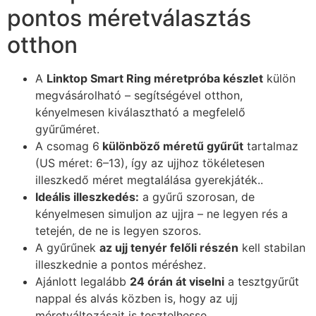
pontos méretválasztás
otthon
A
Linktop Smart Ring méretpróba készlet
külön
megvásárolható – segítségével otthon,
kényelmesen kiválasztható a megfelelő
gyűrűméret.
A csomag 6
különböző méretű gyűrűt
tartalmaz
(US méret: 6–13), így az ujjhoz tökéletesen
illeszkedő méret megtalálása gyerekjáték..
Ideális illeszkedés:
a gyűrű szorosan, de
kényelmesen simuljon az ujjra – ne legyen rés a
tetején, de ne is legyen szoros.
A gyűrűnek
az ujj tenyér felőli részén
kell stabilan
illeszkednie a pontos méréshez.
Ajánlott legalább
24 órán át viselni
a tesztgyűrűt
nappal és alvás közben is, hogy az ujj
méretváltozásait is tesztelhesse.