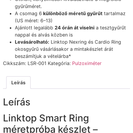
gyűrűméret.
A csomag 6
különböző méretű gyűrűt
tartalmaz
(US méret: 6–13)
Ajánlott legalább
24 órán át viselni
a tesztgyűrűt
nappal és alvás közben is
Levásárolható:
Linktop Nexring és Cardio Ring
okosgyűrű vásárlásakor a mintakészlet árát
beszámítjuk a vételárba*
Cikkszám:
LSR-001
Kategória:
Pulzoximéter
Leírás
Leírás
Linktop Smart Ring
méretpróba készlet –