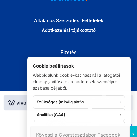
Általános Szerződési Feltételek
Adatkezelési tájékoztató
Fizetés
Szállítás
Cookie beállítások
Kapcsolat
Weboldalunk cookie-kat használ a látogatói
Elállás
élmény javítása és a hirdetések személyre
szabása céljából.
© Minden jog fenntartva 2020
Szükséges (mindig aktív)
▾
Analitika (GA4)
▾
Hirdetések (Google Ads)
▾
06 20 295 9986
Kövesd a Gyorstesztlabor Facebook