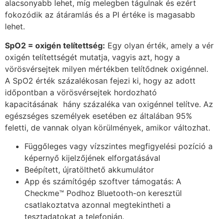
alacsonyabb lehet, míg melegben tágulnak és ezért
fokozódik az átáramlás és a PI értéke is magasabb
lehet.
SpO2 = oxigén telítettség:
Egy olyan érték, amely a vér
oxigén telítettségét mutatja, vagyis azt, hogy a
vörösvérsejtek milyen mértékben telítődnek oxigénnel.
A SpO2 érték százalékosan fejezi ki, hogy az adott
időpontban a vörösvérsejtek hordozható
kapacitásának hány százaléka van oxigénnel telítve. Az
egészséges személyek esetében ez általában 95%
feletti, de vannak olyan körülmények, amikor változhat.
Függőleges vagy vízszintes megfigyelési pozíció a
képernyő kijelzőjének elforgatásával
Beépített, újratölthető akkumulátor
App és számítógép szoftver támogatás: A
Checkme™ Podhoz Bluetooth-on keresztül
csatlakoztatva azonnal megtekintheti a
tesztadatokat a telefonján.