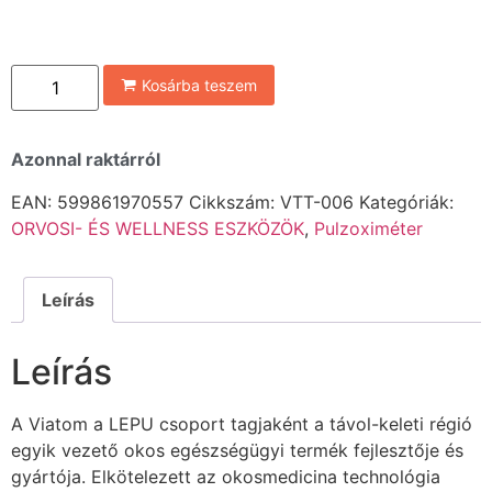
Kosárba teszem
Azonnal raktárról
EAN:
599861970557
Cikkszám:
VTT-006
Kategóriák:
ORVOSI- ÉS WELLNESS ESZKÖZÖK
,
Pulzoximéter
Leírás
Leírás
A Viatom a LEPU csoport tagjaként a távol-keleti régió
egyik vezető okos egészségügyi termék fejlesztője és
gyártója. Elkötelezett az okosmedicina technológia