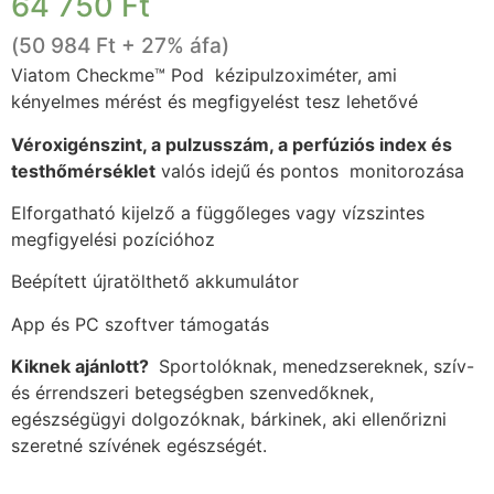
64 750
Ft
(
50 984
Ft
+ 27% áfa)
Viatom Checkme™ Pod kézipulzoximéter, ami
kényelmes mérést és megfigyelést tesz lehetővé
Véroxigénszint, a pulzusszám, a perfúziós index és
testhőmérséklet
valós idejű és pontos monitorozása
Elforgatható kijelző a függőleges vagy vízszintes
megfigyelési pozícióhoz
Beépített újratölthető akkumulátor
App és PC szoftver támogatás
Kiknek ajánlott?
Sportolóknak, menedzsereknek, szív-
és érrendszeri betegségben szenvedőknek,
egészségügyi dolgozóknak, bárkinek, aki ellenőrizni
szeretné szívének egészségét.