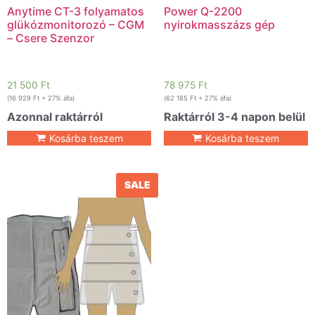
Anytime CT-3 folyamatos
Power Q-2200
glükózmonitorozó – CGM
nyirokmasszázs gép
– Csere Szenzor
21 500
Ft
78 975
Ft
(
16 929
Ft
+ 27% áfa)
(
62 185
Ft
+ 27% áfa)
Azonnal raktárról
Raktárról 3-4 napon belül
Kosárba teszem
Kosárba teszem
SALE