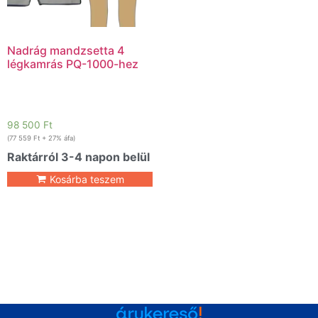
Nadrág mandzsetta 4
légkamrás PQ-1000-hez
98 500
Ft
(
77 559
Ft
+ 27% áfa)
Raktárról 3-4 napon belül
Kosárba teszem