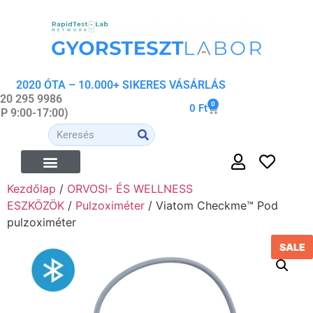
2020 ÓTA – 10.000+ SIKERES VÁSÁRLÁS
 20 295 9986
0
0
Ft
-P 9:00-17:00)
Kezdőlap
/
ORVOSI- ÉS WELLNESS
ESZKÖZÖK
/
Pulzoximéter
/ Viatom Checkme™ Pod
pulzoximéter
SALE