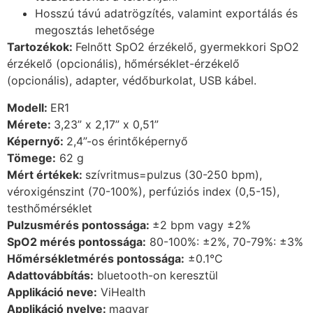
Hosszú távú adatrögzítés, valamint exportálás és
megosztás lehetősége
Tartozékok:
Felnőtt SpO2 érzékelő, gyermekkori SpO2
érzékelő (opcionális), hőmérséklet-érzékelő
(opcionális), adapter, védőburkolat, USB kábel.
Modell:
ER1
Mérete:
3,23” x 2,17” x 0,51”
Képernyő:
2,4”-os érintőképernyő
Tömege:
62 g
Mért értékek:
szívritmus=pulzus (30-250 bpm),
véroxigénszint (70-100%), perfúziós index (0,5-15),
testhőmérséklet
Pulzusmérés pontossága:
±2 bpm vagy ±2%
SpO2 mérés pontossága:
80-100%: ±2%, 70-79%: ±3%
Hőmérsékletmérés pontossága:
±0.1°C
Adattovábbítás:
bluetooth-on keresztül
Applikáció neve:
ViHealth
Applikáció nyelve:
magyar