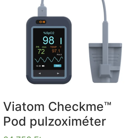
Viatom Checkme™
Pod pulzoximéter