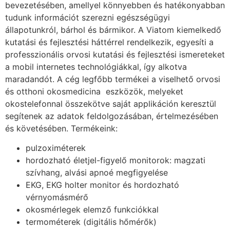
bevezetésében, amellyel könnyebben és hatékonyabban
tudunk információt szerezni egészségügyi
állapotunkról, bárhol és bármikor. A Viatom kiemelkedő
kutatási és fejlesztési háttérrel rendelkezik, egyesíti a
professzionális orvosi kutatási és fejlesztési ismereteket
a mobil internetes technológiákkal, így alkotva
maradandót. A cég legfőbb termékei a viselhető orvosi
és otthoni okosmedicina eszközök, melyeket
okostelefonnal összekötve saját applikáción keresztül
segítenek az adatok feldolgozásában, értelmezésében
és követésében. Termékeink:
pulzoximéterek
hordozható életjel-figyelő monitorok: magzati
szívhang, alvási apnoé megfigyelése
EKG, EKG holter monitor és hordozható
vérnyomásmérő
okosmérlegek elemző funkciókkal
termométerek (digitális hőmérők)