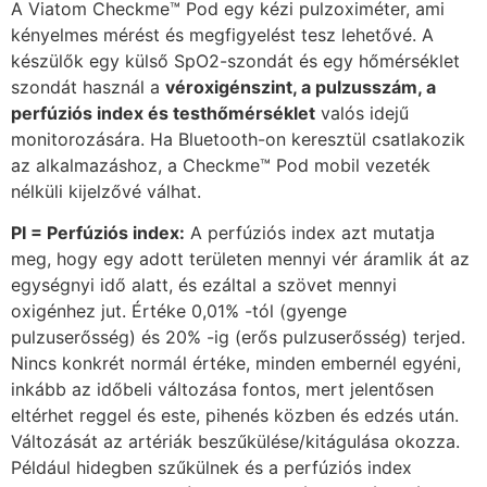
A Viatom Checkme™ Pod egy kézi pulzoximéter, ami
kényelmes mérést és megfigyelést tesz lehetővé. A
készülők egy külső SpO2-szondát és egy hőmérséklet
szondát használ a
véroxigénszint, a pulzusszám, a
perfúziós index és testhőmérséklet
valós idejű
monitorozására. Ha Bluetooth-on keresztül csatlakozik
az alkalmazáshoz, a Checkme™ Pod mobil vezeték
nélküli kijelzővé válhat.
PI = Perfúziós index:
A perfúziós index azt mutatja
meg, hogy egy adott területen mennyi vér áramlik át az
egységnyi idő alatt, és ezáltal a szövet mennyi
oxigénhez jut. Értéke 0,01% -tól (gyenge
pulzuserősség) és 20% -ig (erős pulzuserősség) terjed.
Nincs konkrét normál értéke, minden embernél egyéni,
inkább az időbeli változása fontos, mert jelentősen
eltérhet reggel és este, pihenés közben és edzés után.
Változását az artériák beszűkülése/kitágulása okozza.
Például hidegben szűkülnek és a perfúziós index