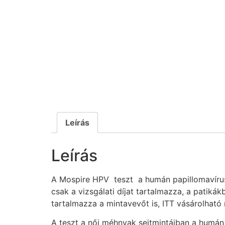
Leírás
Leírás
A Mospire HPV teszt a humán papillomavírus la
csak a vizsgálati díjat tartalmazza, a pati
tartalmazza a mintavevőt is, ITT vásárolható
A teszt a női méhnyak sejtmintáiban a humán 