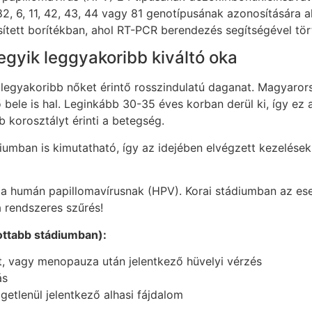
, 82, 6, 11, 42, 43, 44 vagy 81 genotípusának azonosítására 
tesített borítékban, ahol RT-PCR berendezés segítségével tö
gyik leggyakoribb kiváltó oka
legyakoribb nőket érintő rosszindulatú daganat. Magyaror
 bele is hal. Leginkább 30-35 éves korban derül ki, így ez a
 korosztályt érinti a betegség.
iumban is kimutatható, így az idejében elvégzett kezelés
 a humán papillomavírusnak (HPV). Korai stádiumban az es
a rendszeres szűrés!
ottabb stádiumban):
t, vagy menopauza után jelentkező hüvelyi vérzés
ás
ggetlenül jelentkező alhasi fájdalom