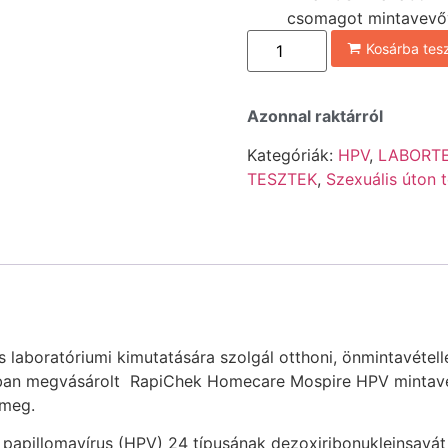
csomagot mintavevőv
Kosárba te
Azonnal raktárról
Kategóriák:
HPV
,
LABORT
TESZTEK
,
Szexuális úton 
boratóriumi kimutatására szolgál otthoni, önmintavétellel 
kákban megvásárolt RapiChek Homecare Mospire HPV mintave
 meg.
papillomavírus (HPV) 24 típusának dezoxiribonukleinsavát (