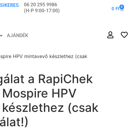
06 20 295 9986
 SIKERES
0
0
Ft
(H-P 9:00-17:00)
AJÁNDÉK
spire HPV mintavevő készlethez (csak
gálat a RapiChek
 Mospire HPV
 készlethez (csak
álat!)