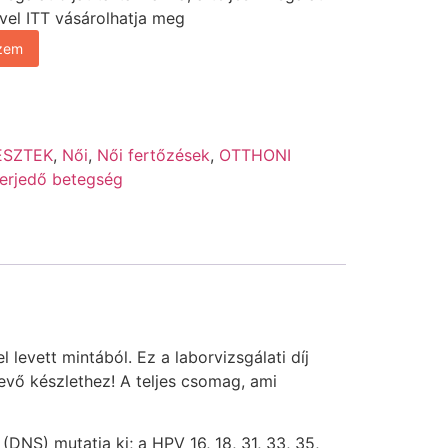
el ITT vásárolhatja meg
szem
ESZTEK
,
Női
,
Női fertőzések
,
OTTHONI
terjedő betegség
levett mintából. Ez a laborvizsgálati díj
vő készlethez! A teljes csomag, ami
DNS) mutatja ki; a HPV 16, 18, 31, 33, 35,