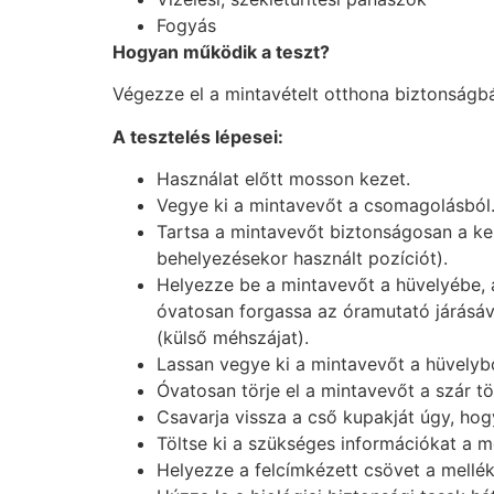
Fogyás
Hogyan működik a teszt?
Végezze el a mintavételt otthona biztonságbá
A tesztelés lépesei:
Használat előtt mosson kezet.
Vegye ki a mintavevőt a csomagolásból. 
Tartsa a mintavevőt biztonságosan a ke
behelyezésekor használt pozíciót).
Helyezze be a mintavevőt a hüvelyébe, 
óvatosan forgassa az óramutató járásáva
(külső méhszájat).
Lassan vegye ki a mintavevőt a hüvelybő
Óvatosan törje el a mintavevőt a szár t
Csavarja vissza a cső kupakját úgy, ho
Töltse ki a szükséges információkat a m
Helyezze a felcímkézett csövet a melléke