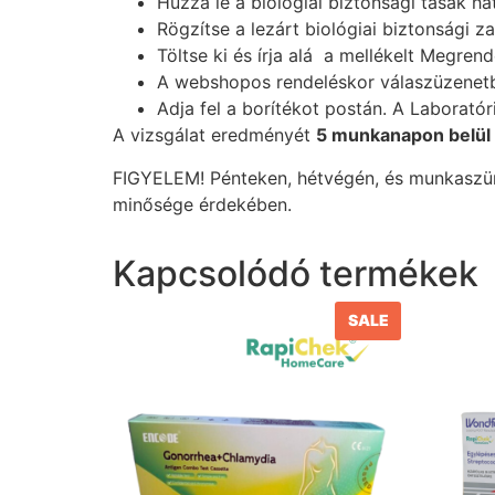
Húzza le a biológiai biztonsági tasak há
Rögzítse a lezárt biológiai biztonsági z
Töltse ki és írja alá a mellékelt Megren
A webshopos rendeléskor válaszüzenetbe
Adja fel a borítékot postán. A Laborató
A vizsgálat eredményét
5 munkanapon belül
FIGYELEM! Pénteken, hétvégén, és munkaszün
minősége érdekében.
Kapcsolódó termékek
SALE