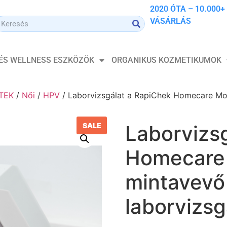
2020 ÓTA – 10.000+
VÁSÁRLÁS
 ÉS WELLNESS ESZKÖZÖK
ORGANIKUS KOZMETIKUMOK
TEK
/
Női
/
HPV
/ Laborvizsgálat a RapiChek Homecare Mo
SALE
Laborvizs
Homecare
mintavevő
laborvizsg