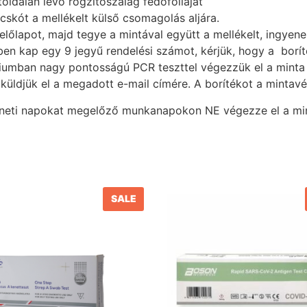
toldalán lévő rögzítőszalag fedőfóliáját
acskót a mellékelt külső csomagolás aljára.
delőlapot, majd tegye a mintával együtt a mellékelt, ingyen
n kap egy 9 jegyű rendelési számot, kérjük, hogy a boríté
riumban nagy pontosságú PCR teszttel végezzük el a minta 
küldjük el a megadott e-mail címére. A borítékot a mintavét
eti napokat megelőző munkanapokon NE végezze el a mint
SALE