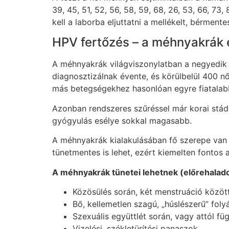
39, 45, 51, 52, 56, 58, 59, 68, 26, 53, 66, 73
kell a laborba eljuttatni a mellékelt, bérmen
HPV fertőzés – a méhnyakrák e
A méhnyakrák világviszonylatban a negyedik 
diagnosztizálnak évente, és körülbelül 400 nő
más betegségekhez hasonlóan egyre fiatalabb
Azonban rendszeres szűréssel már korai stád
gyógyulás esélye sokkal magasabb.
A méhnyakrák kialakulásában fő szerepe van
tünetmentes is lehet, ezért kiemelten fontos 
A méhnyakrák tünetei lehetnek (előrehalad
Közösülés során, két menstruáció közöt
Bő, kellemetlen szagú, „húslészerű” foly
Szexuális együttlét során, vagy attól fü
Vizelési, székletürítési panaszok