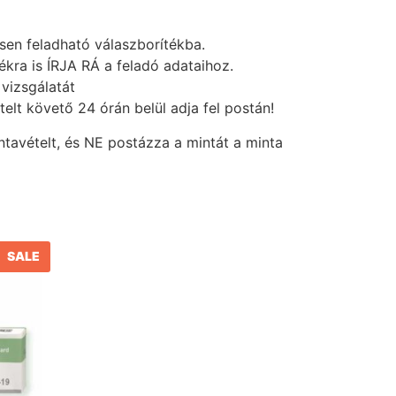
esen feladható válaszborítékba.
kra is ÍRJA RÁ a feladó adataihoz.
vizsgálatát
elt követő 24 órán belül adja fel postán!
avételt, és NE postázza a mintát a minta
SALE