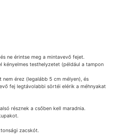
és ne érintse meg a mintavevő fejet.
el kényelmes testhelyzetet (például a tampon
t nem érez (legalább 5 cm mélyen), és
vő fej legtávolabbi sörtéi elérik a méhnyakat
alsó résznek a csőben kell maradnia.
kupakot.
ztonsági zacskót.