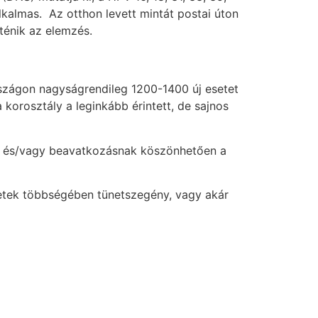
alkalmas. Az otthon levett mintát postai úton
rténik az elemzés.
szágon nagyságrendileg 1200-1400 új esetet
 korosztály a leginkább érintett, de sajnos
ek és/vagy beavatkozásnak köszönhetően a
etek többségében tünetszegény, vagy akár