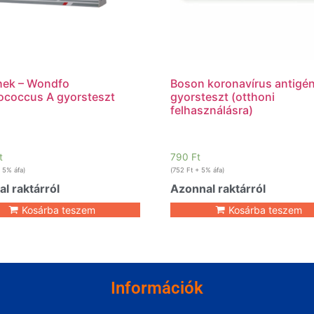
hek – Wondfo
Boson koronavírus antigé
ococcus A gyorsteszt
gyorsteszt (otthoni
felhasználásra)
t
790
Ft
 5% áfa)
(
752
Ft
+ 5% áfa)
l raktárról
Azonnal raktárról
Kosárba teszem
Kosárba teszem
Információk