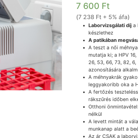
7 600
Ft
(
7 238
Ft
+ 5% áfa)
Laborvizsgálati díj
a 
készlethez
A patikában megvásá
A teszt a női méhnya
mutatja ki; a HPV 16, 
26, 53, 66, 73, 82, 6
azonosítására alkalm
A méhnyakrák gyakori
leggyakoribb oka a 
A fertőzés teszteléss
rákszűrés időben elk
Otthoni önmintavétel
nélkül
A levett mintát a vá
munkanap alatt a be
Az ár CSAK a laborviz