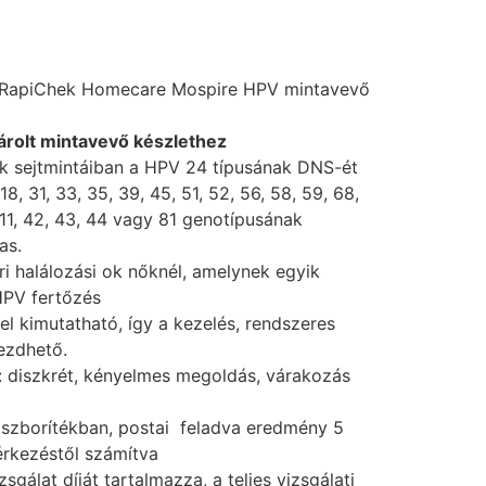
RapiChek Homecare Mospire HPV mintavevő
rolt mintavevő készlethez
k sejtmintáiban a HPV 24 típusának DNS-ét
18, 31, 33, 35, 39, 45, 51, 52, 56, 58, 59, 68,
, 11, 42, 43, 44 vagy 81 genotípusának
as.
 halálozási ok nőknél, amelynek egyik
HPV fertőzés
el kimutatható, így a kezelés, rendszeres
ezdhető.
: diszkrét, kényelmes megoldás, várakozás
laszborítékban, postai feladva eredmény 5
érkezéstől számítva
sgálat díját tartalmazza, a teljes vizsgálati