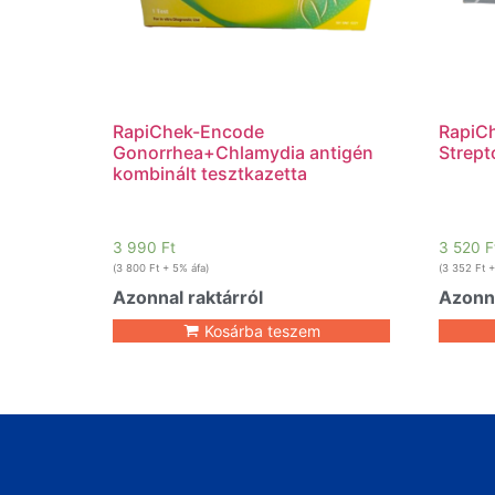
RapiChek-Encode
RapiC
Gonorrhea+Chlamydia antigén
Strept
kombinált tesztkazetta
3 990
Ft
3 520
F
(
3 800
Ft
+ 5% áfa)
(
3 352
Ft
+
Azonnal raktárról
Azonna
Kosárba teszem