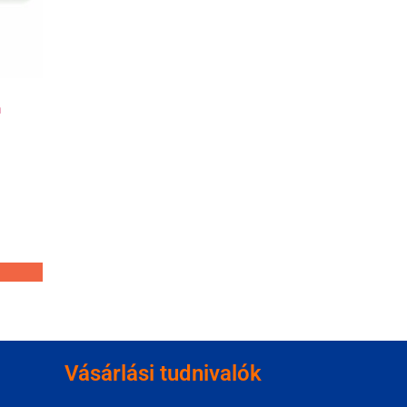
n
Vásárlási tudnivalók