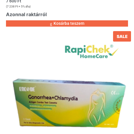
7 600
Ft
(
7 238
Ft
+ 5% áfa)
Azonnal raktárról
Kosárba teszem
SALE