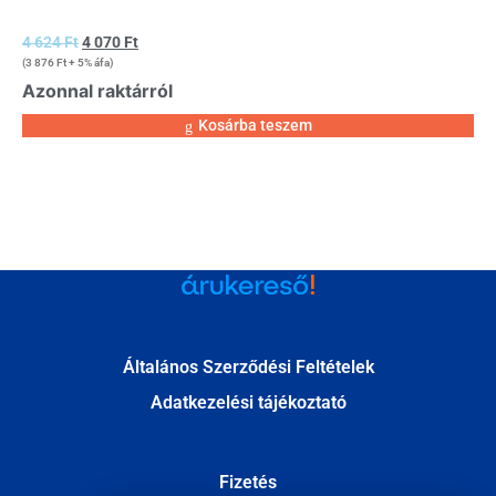
4 624
Ft
4 070
Ft
(
3 876
Ft
+ 5% áfa)
Azonnal raktárról
Kosárba teszem
Általános Szerződési Feltételek
Adatkezelési tájékoztató
Fizetés