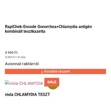
RapiChek-Encode Gonorrhea+Chlamydia antigén
kombinált tesztkazetta
3 990
Ft
(
3 800
Ft
+ 5% áfa)
Azonnal raktárról
Kosárba teszem
SALE
Akció!
viola CHLAMYDIA TESZT