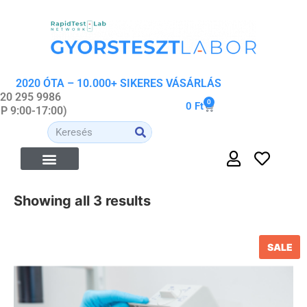
2020 ÓTA – 10.000+ SIKERES VÁSÁRLÁS
 20 295 9986
0
0
Ft
-P 9:00-17:00)
ÉTREND-KIEGÉSZÍTŐK
ORVOSI- ÉS WELLNESS ESZKÖZÖK
ORGANIKUS KOZMETIKUMOK
Showing all 3 results
SALE