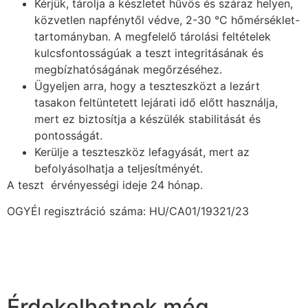
Kérjük, tárolja a készletet hűvös és száraz helyen,
közvetlen napfénytől védve, 2-30 ℃ hőmérséklet-
tartományban. A megfelelő tárolási feltételek
kulcsfontosságúak a teszt integritásának és
megbízhatóságának megőrzéséhez.
Ügyeljen arra, hogy a teszteszközt a lezárt
tasakon feltüntetett lejárati idő előtt használja,
mert ez biztosítja a készülék stabilitását és
pontosságát.
Kerülje a teszteszköz lefagyását, mert az
befolyásolhatja a teljesítményét.
A teszt érvényességi ideje 24 hónap.
OGYÉI regisztráció száma: HU/CA01/19321/23
Érdekelhetnek még…