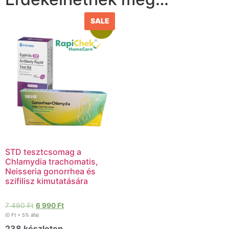
SALE
Akció!
STD tesztcsomag a
Chlamydia trachomatis,
Neisseria gonorrhea és
szifilisz kimutatására
7 490
Ft
6 990
Ft
(
0
Ft
+ 5% áfa)
238 készleten