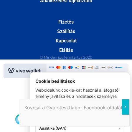
Adatkezelési tájékoztató
Fizetés
Szállítás
Kapcsolat
Elállás
© Minden jog fenntartva 2020
Cookie beállítások
Weboldalunk cookie-kat használ a látogatói
élmény javítása és a hirdetések személyre
szabása céljából.
Kövesd a Gyorstesztlabor Facebook oldalát!
Szükséges (mindig aktív)
▾
Analitika (GA4)
▾