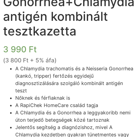
Gonorrhea+Chlamydia
antigén kombinált
tesztkazetta
3 990
Ft
(
3 800
Ft
+ 5% áfa)
A Chlamydia trachomatis és a Neisseria Gonorrhea
(kankó, tripper) fertőzés egyidejű
diagnosztizálására szolgáló kombinált antigén
teszt
Nőknek és férfiaknak is
A RapiChek HomeCare család tagja
A Chlamydia és a Gonorrhea a leggyakoribb nemi
úton terjedő betegségek közé tartoznak
Jelentős segítség a diagnózishoz, mivel A
Chlamydia kezdetben gyakran tünetmentes vagy