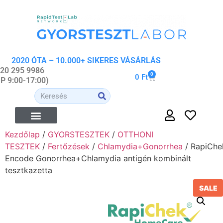
2020 ÓTA – 10.000+ SIKERES VÁSÁRLÁS
 20 295 9986
0
0
Ft
-P 9:00-17:00)
Kezdőlap
/
GYORSTESZTEK
/
OTTHONI
TESZTEK
/
Fertőzések
/
Chlamydia+Gonorrhea
/ RapiChe
Encode Gonorrhea+Chlamydia antigén kombinált
tesztkazetta
SALE