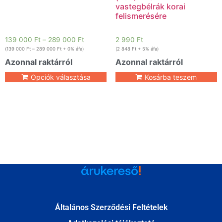
vastegbélrák korai
felismerésére
139 000
Ft
–
289 000
Ft
2 990
Ft
(
139 000
Ft
–
289 000
Ft
+ 0% áfa)
(
2 848
Ft
+ 5% áfa)
Azonnal raktárról
Azonnal raktárról
Opciók választása
Kosárba teszem
Általános Szerződési Feltételek