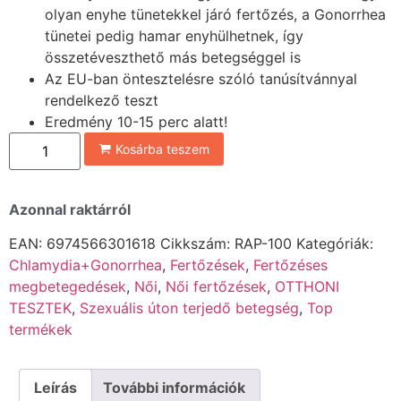
olyan enyhe tünetekkel járó fertőzés, a Gonorrhea
tünetei pedig hamar enyhülhetnek, így
összetéveszthető más betegséggel is
Az EU-ban öntesztelésre szóló tanúsítvánnyal
rendelkező teszt
Eredmény 10-15 perc alatt!
Kosárba teszem
Azonnal raktárról
EAN:
6974566301618
Cikkszám:
RAP-100
Kategóriák:
Chlamydia+Gonorrhea
,
Fertőzések
,
Fertőzéses
megbetegedések
,
Női
,
Női fertőzések
,
OTTHONI
TESZTEK
,
Szexuális úton terjedő betegség
,
Top
termékek
Leírás
További információk