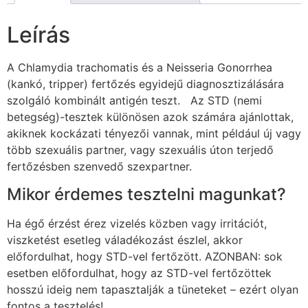
Leírás
A Chlamydia trachomatis és a Neisseria Gonorrhea
(kankó, tripper) fertőzés egyidejű diagnosztizálására
szolgáló kombinált antigén teszt. Az STD (nemi
betegség)-tesztek különösen azok számára ajánlottak,
akiknek kockázati tényezői vannak, mint például új vagy
több szexuális partner, vagy szexuális úton terjedő
fertőzésben szenvedő szexpartner.
Mikor érdemes tesztelni magunkat?
Ha égő érzést érez vizelés közben vagy irritációt,
viszketést esetleg váladékozást észlel, akkor
előfordulhat, hogy STD-vel fertőzött. AZONBAN: sok
esetben előfordulhat, hogy az STD-vel fertőzöttek
hosszú ideig nem tapasztalják a tüneteket – ezért olyan
fontos a tesztelés!