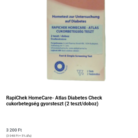
RapiChek HomeCare- Atlas Diabetes Check
cukorbetegség gyorsteszt (2 teszt/doboz)
3 200
Ft
(
3 048
Ft
+ 5% áfa)