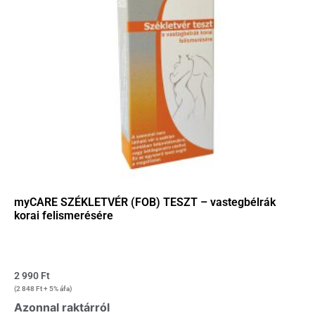
myCARE SZÉKLETVÉR (FOB) TESZT – vastegbélrák
korai felismerésére
2 990
Ft
(
2 848
Ft
+ 5% áfa)
Azonnal raktárról