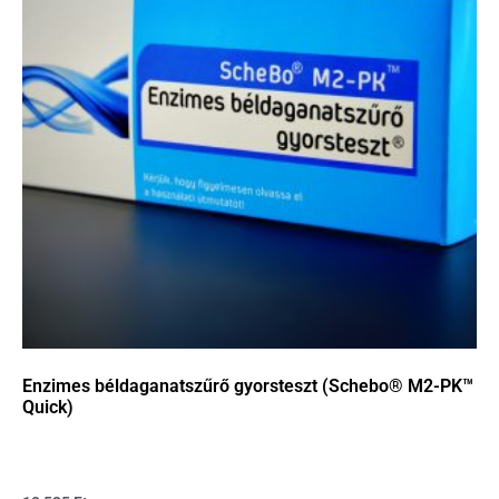
Enzimes béldaganatszűrő gyorsteszt (Schebo® M2-PK™
Quick)