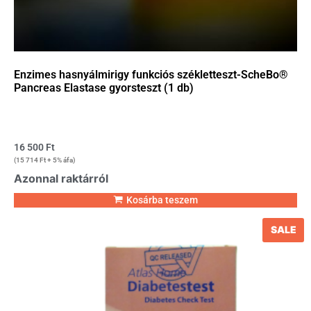
Enzimes hasnyálmirigy funkciós székletteszt-ScheBo®
Pancreas Elastase gyorsteszt (1 db)
16 500
Ft
(
15 714
Ft
+ 5% áfa)
Azonnal raktárról
Kosárba teszem
SALE