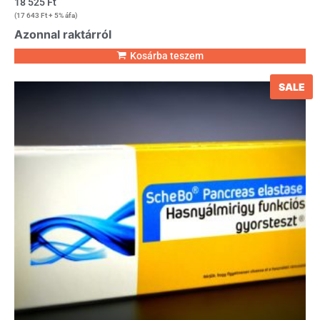
18 525
Ft
(
17 643
Ft
+ 5% áfa)
Azonnal raktárról
Kosárba teszem
SALE