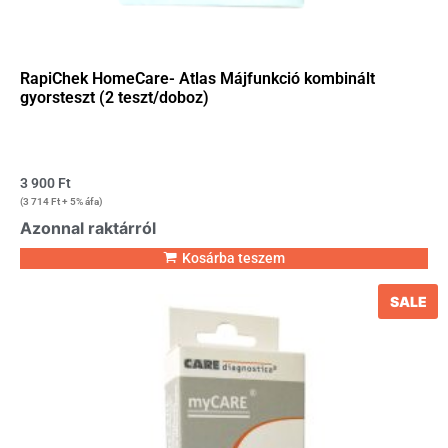
RapiChek HomeCare- Atlas Májfunkció kombinált
gyorsteszt (2 teszt/doboz)
3 900
Ft
(
3 714
Ft
+ 5% áfa)
Azonnal raktárról
Kosárba teszem
SALE